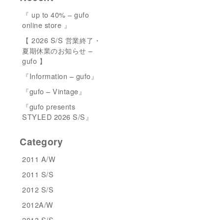
『 up to 40% – gufo
online store 』
【 2026 S/S 営業終了・
夏期休業のお知らせ –
gufo 】
『Information – gufo』
『gufo – Vintage』
『gufo presents
STYLED 2026 S/S』
Category
2011 A/W
2011 S/S
2012 S/S
2012A/W
2013 S/S