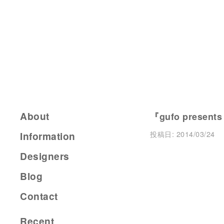
About
『gufo present
投稿日:
2014/03/24
Information
Designers
Blog
Contact
Recent