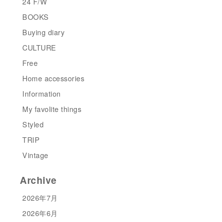
24 F/W
BOOKS
Buying diary
CULTURE
Free
Home accessories
Information
My favolite things
Styled
TRIP
Vintage
Archive
2026年7月
2026年6月