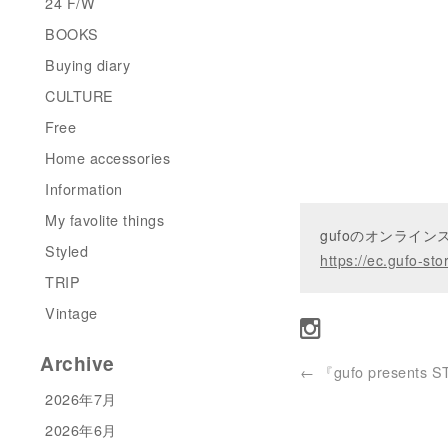
24 F/W
BOOKS
Buying diary
CULTURE
Free
Home accessories
Information
My favolite things
gufoのオンライ
Styled
https://ec.gufo-sto
TRIP
Vintage
Archive
←
『gufo presents 
2026年7月
2026年6月