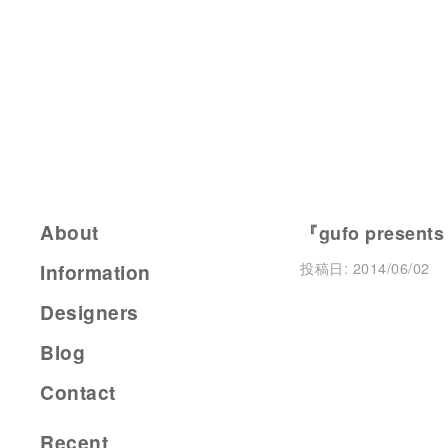
About
『gufo present
投稿日:
2014/06/02
Information
Designers
Blog
Contact
Recent