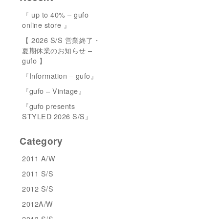
『 up to 40% – gufo
online store 』
【 2026 S/S 営業終了・
夏期休業のお知らせ –
gufo 】
『Information – gufo』
『gufo – Vintage』
『gufo presents
STYLED 2026 S/S』
Category
2011 A/W
2011 S/S
2012 S/S
2012A/W
2013 S/S