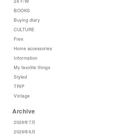
24 F/W
BOOKS
Buying diary
CULTURE
Free
Home accessories
Information
My favolite things
Styled
TRIP
Vintage
Archive
2026年7月
2026年6月