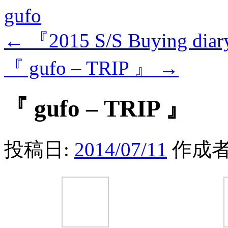
gufo
←
『2015 S/S Buying diar
『 gufo – TRIP 』
→
『 gufo – TRIP 』
投稿日:
2014/07/11
作成者