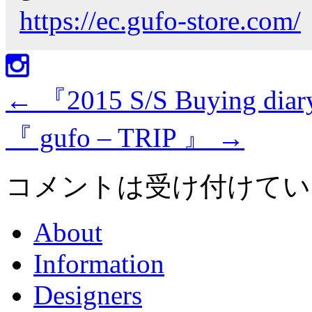
https://ec.gufo-store.com/
←
『2015 S/S Buying diar
『 gufo – TRIP 』
→
コメントは受け付けてい
About
Information
Designers