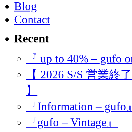
Blog
Contact
Recent
『 up to 40% – gufo o
【 2026 S/S 営業
】
『Information – guf
『gufo – Vintage』