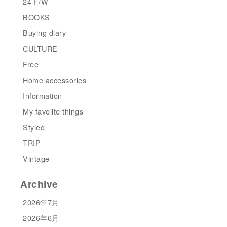
24 F/W
BOOKS
Buying diary
CULTURE
Free
Home accessories
Information
My favolite things
Styled
TRIP
Vintage
Archive
2026年7月
2026年6月