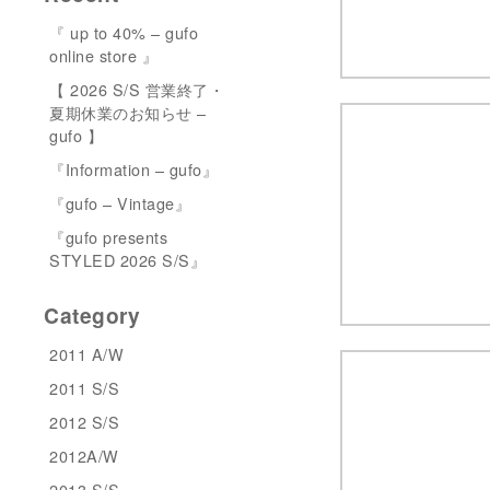
『 up to 40% – gufo
online store 』
【 2026 S/S 営業終了・
夏期休業のお知らせ –
gufo 】
『Information – gufo』
『gufo – Vintage』
『gufo presents
STYLED 2026 S/S』
Category
2011 A/W
2011 S/S
2012 S/S
2012A/W
2013 S/S