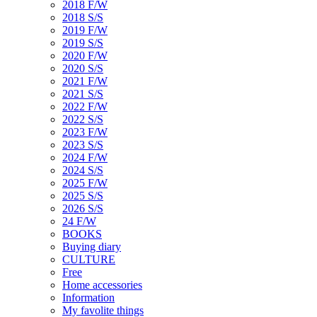
2018 F/W
2018 S/S
2019 F/W
2019 S/S
2020 F/W
2020 S/S
2021 F/W
2021 S/S
2022 F/W
2022 S/S
2023 F/W
2023 S/S
2024 F/W
2024 S/S
2025 F/W
2025 S/S
2026 S/S
24 F/W
BOOKS
Buying diary
CULTURE
Free
Home accessories
Information
My favolite things