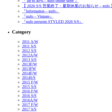
『 up to 40% – gufo online store 』
【 2026 S/S 営業終了・夏期休業のお知らせ – gufo
『Information – gufo』
『gufo – Vintage』
『gufo presents STYLED 2026 S/S』
Category
2011 A/W
2011 S/S
2012 S/S
2012A/W
2013 S/S
2013F/W
2013FW
2014F/W
2014S/S
2015 F/W
2015 S/S
2016 F/W
2016 S/S
2016A/W
2017 F/W
2017 S/S