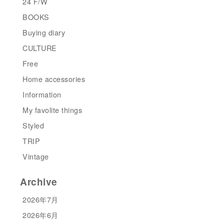
24 F/W
BOOKS
Buying diary
CULTURE
Free
Home accessories
Information
My favolite things
Styled
TRIP
Vintage
Archive
2026年7月
2026年6月