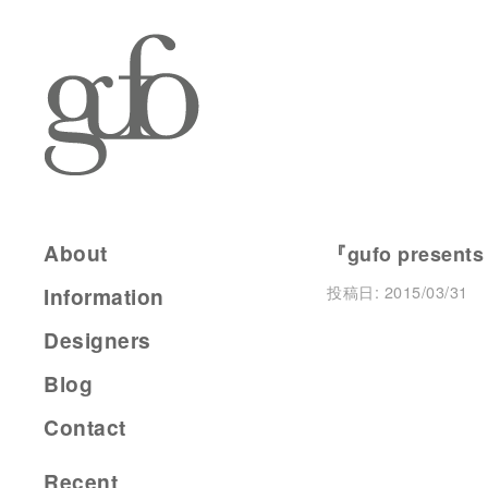
About
『gufo presents
投稿日:
2015/03/31
Information
Designers
Blog
Contact
Recent