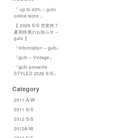
『 up to 40% – gufo
online store 』
【 2026 S/S 営業終了・
夏期休業のお知らせ –
gufo 】
『Information – gufo』
『gufo – Vintage』
『gufo presents
STYLED 2026 S/S』
Category
2011 A/W
2011 S/S
2012 S/S
2012A/W
2013 S/S