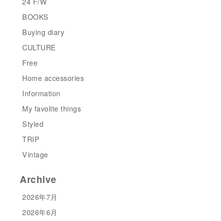
24 F/W
BOOKS
Buying diary
CULTURE
Free
Home accessories
Information
My favolite things
Styled
TRIP
Vintage
Archive
2026年7月
2026年6月