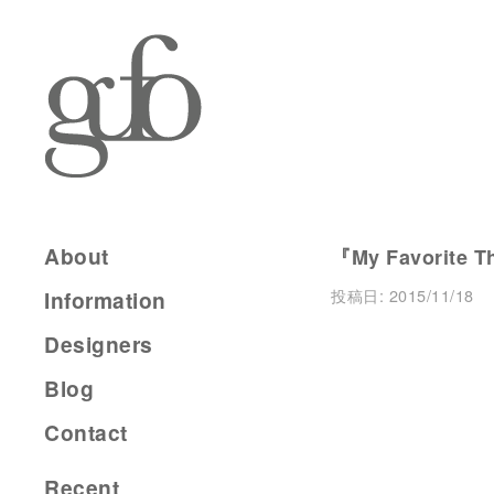
About
『My Favorite T
投稿日:
2015/11/18
Information
Designers
Blog
Contact
Recent