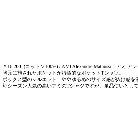
￥16.200- (コットン100%) / AMI Alexandre Mattiussi
胸元に施されたポケットが特徴的なポケットTシャツ。
ボックス型のシルエット、ややゆるめのサイズ感が抜け感を
毎シーズン人気の高いアミのTシャツですが、単品使いとし