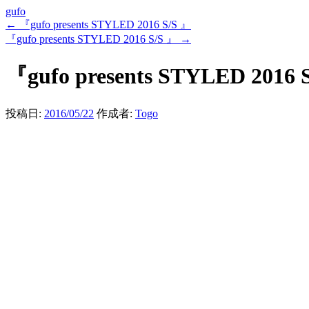
gufo
←
『gufo presents STYLED 2016 S/S 』
『gufo presents STYLED 2016 S/S 』
→
『gufo presents STYLED 2016 
投稿日:
2016/05/22
作成者:
Togo