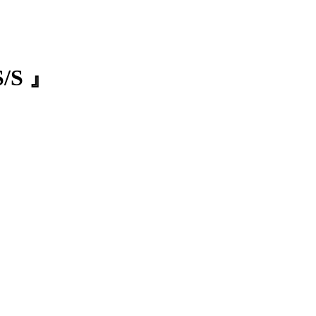
S/S 』