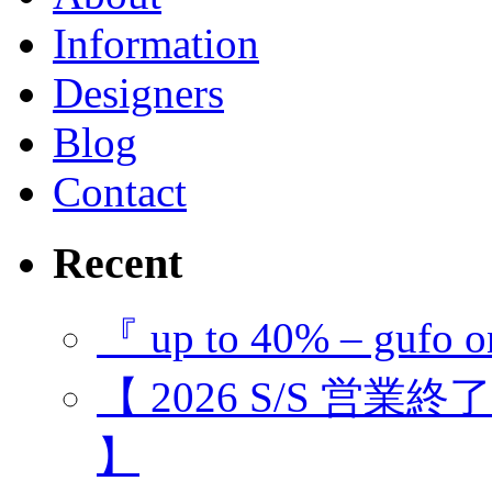
Information
Designers
Blog
Contact
Recent
『 up to 40% – gufo o
【 2026 S/S 営業
】