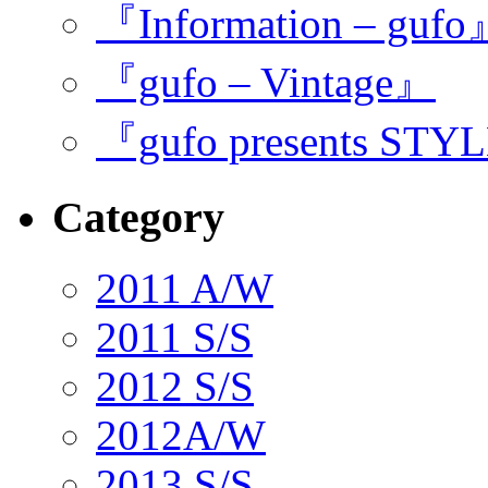
『Information – guf
『gufo – Vintage』
『gufo presents STY
Category
2011 A/W
2011 S/S
2012 S/S
2012A/W
2013 S/S