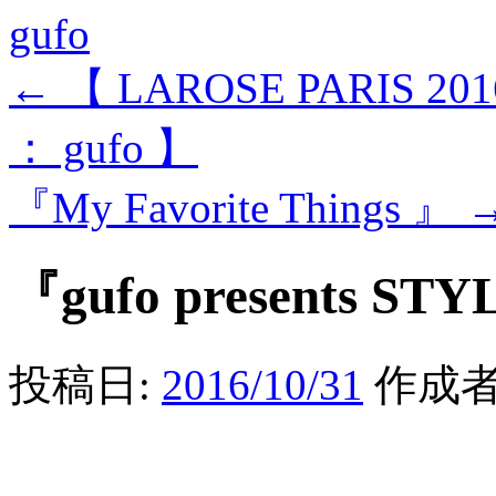
gufo
←
【 LAROSE PARIS 201
： gufo 】
『My Favorite Things 』
『gufo presents STY
投稿日:
2016/10/31
作成者