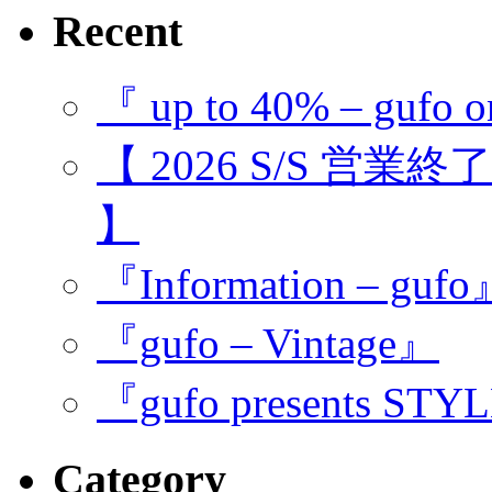
Recent
『 up to 40% – gufo o
【 2026 S/S 営業
】
『Information – guf
『gufo – Vintage』
『gufo presents STY
Category