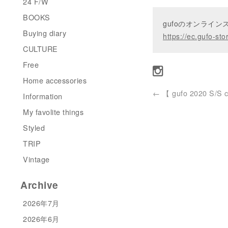
24 F/W
BOOKS
gufoのオンライ
Buying diary
https://ec.gufo-sto
CULTURE
Free
Home accessories
←
【 gufo 2020 S/S c
Information
My favolite things
Styled
TRIP
Vintage
Archive
2026年7月
2026年6月