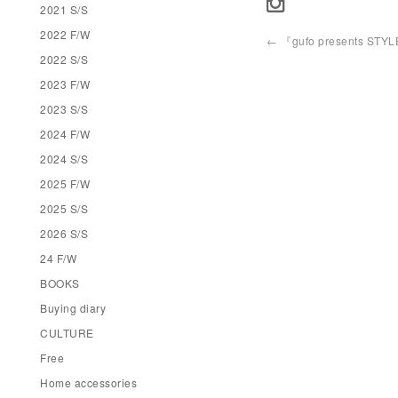
2021 S/S
2022 F/W
←
『gufo presents STYL
2022 S/S
2023 F/W
2023 S/S
2024 F/W
2024 S/S
2025 F/W
2025 S/S
2026 S/S
24 F/W
BOOKS
Buying diary
CULTURE
Free
Home accessories