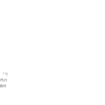
。『ワ
年代の
袋付