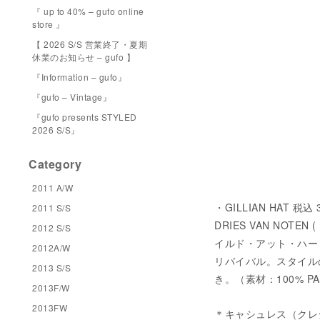
『 up to 40% – gufo online
store 』
【 2026 S/S 営業終了・夏期
休業のお知らせ – gufo 】
『Information – gufo』
『gufo – Vintage』
『gufo presents STYLED
2026 S/S』
Category
2011 A/W
・GILLIAN HAT 税込
2011 S/S
DRIES VAN NO
2012 S/S
イルド・アット・ハー
2012A/W
リバイバル。スタイル
2013 S/S
き。（素材：100% PA
2013F/W
2013FW
＊キャシュレス（クレ