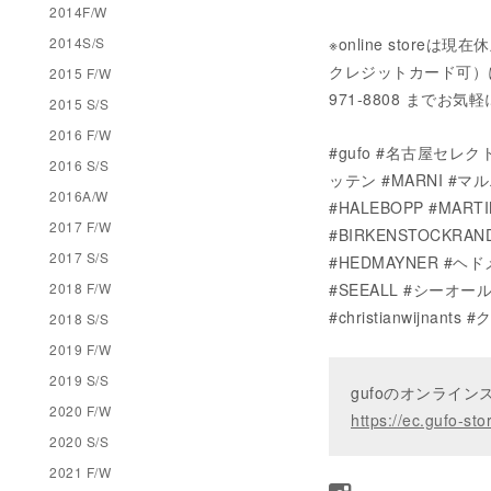
2014F/W
※online stor
2014S/S
クレジットカード可）にてご
2015 F/W
971-8808 までお
2015 S/S
2016 F/W
#gufo #名古屋セレクト
2016 S/S
ッテン #MARNI #マ
2016A/W
#HALEBOPP #MA
2017 F/W
#BIRKENSTOCKRAN
2017 S/S
#HEDMAYNER #ヘド
#SEEALL #シーオール #
2018 F/W
#christianwijna
2018 S/S
2019 F/W
2019 S/S
gufoのオンライ
2020 F/W
https://ec.gufo-sto
2020 S/S
2021 F/W