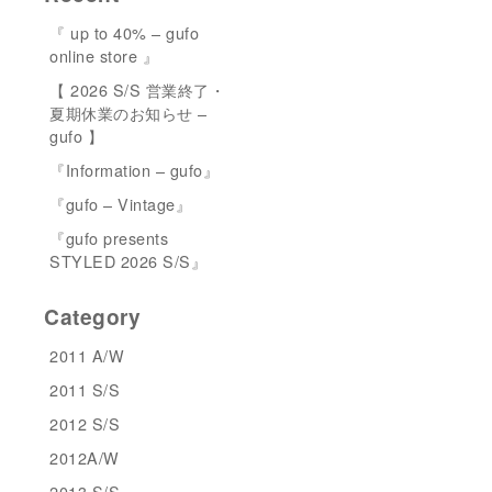
『 up to 40% – gufo
online store 』
【 2026 S/S 営業終了・
夏期休業のお知らせ –
gufo 】
『Information – gufo』
『gufo – Vintage』
『gufo presents
STYLED 2026 S/S』
Category
2011 A/W
2011 S/S
2012 S/S
2012A/W
2013 S/S