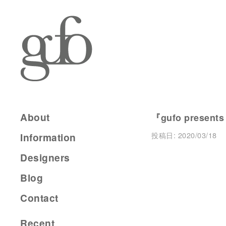
About
『gufo presents
投稿日:
2020/03/18
Information
Designers
Blog
Contact
Recent