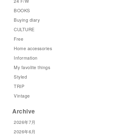
24 F/W
BOOKS
Buying diary
CULTURE
Free
Home accessories
Information
My favolite things
Styled
TRIP
Vintage
Archive
2026年7月
2026年6月