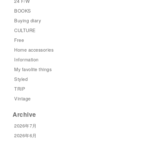
24 F/W
BOOKS
Buying diary
CULTURE
Free
Home accessories
Information
My favolite things
Styled
TRIP
Vintage
Archive
2026年7月
2026年6月