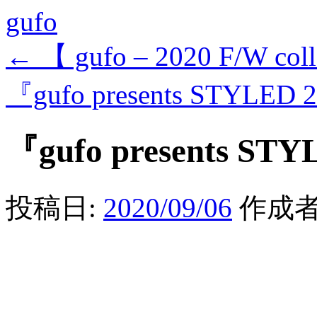
gufo
←
【 gufo – 2020 F/W col
『gufo presents STYLED
『gufo presents ST
投稿日:
2020/09/06
作成者