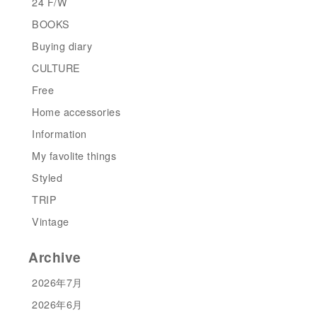
24 F/W
BOOKS
Buying diary
CULTURE
Free
Home accessories
Information
My favolite things
Styled
TRIP
Vintage
Archive
2026年7月
2026年6月