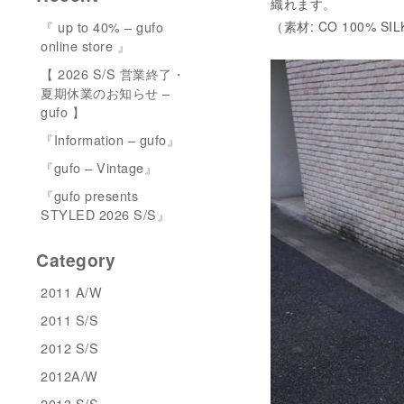
織れます。
『 up to 40% – gufo
（素材: CO 100% SIL
online store 』
【 2026 S/S 営業終了・
夏期休業のお知らせ –
gufo 】
『Information – gufo』
『gufo – Vintage』
『gufo presents
STYLED 2026 S/S』
Category
2011 A/W
2011 S/S
2012 S/S
2012A/W
2013 S/S