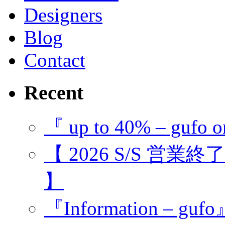
Designers
Blog
Contact
Recent
『 up to 40% – gufo o
【 2026 S/S 営業
】
『Information – guf