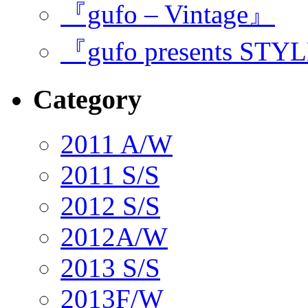
『gufo – Vintage』
『gufo presents STY
Category
2011 A/W
2011 S/S
2012 S/S
2012A/W
2013 S/S
2013F/W