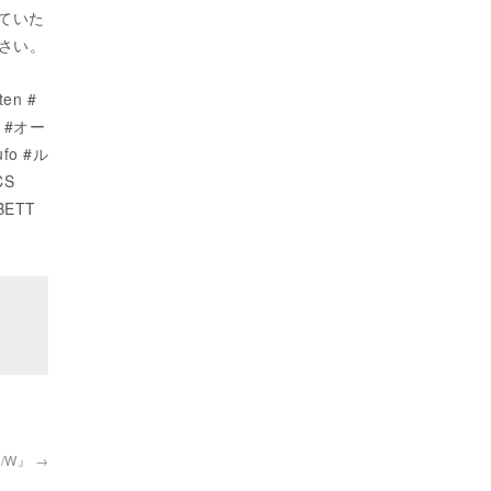
ていた
せ下さい。
en #
 #オー
fo #ル
CS
BETT
 F/W』
→