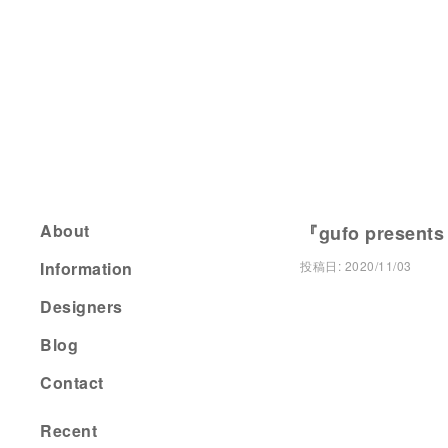
About
『gufo present
Information
投稿日:
2020/11/03
Designers
Blog
Contact
Recent