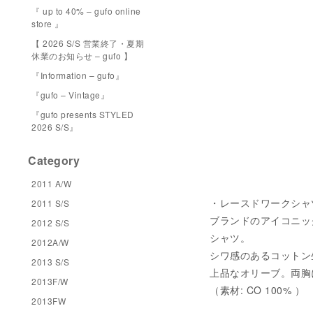
『 up to 40% – gufo online
store 』
【 2026 S/S 営業終了・夏期
休業のお知らせ – gufo 】
『Information – gufo』
『gufo – Vintage』
『gufo presents STYLED
2026 S/S』
Category
2011 A/W
・レースドワークシャツ 税
2011 S/S
ブランドのアイコニッ
2012 S/S
シャツ。
2012A/W
シワ感のあるコットン
2013 S/S
上品なオリーブ。両胸
2013F/W
（素材: CO 100% ）
2013FW