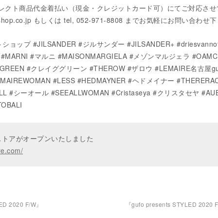
コレクト商品代金着払い（現金・クレジットカード可）にてご対応させ
shop.co.jp もしくは tel, 052-971-8808 までお気軽にお問い合わ
ョップ #JILSANDER #ジルサンダー #JILSANDER+ #driesvannot
ARNI #マルニ #MAISONMARGIELA #メゾンマルジェラ #OAMC
GREEN #クレイググリーン #THEROW #ザロウ #LEMAIRE名古屋gu
MAIREWOMAN #LESS #HEDMAYNER #ヘドメイナー #THERERA
EALL #シーオール #SEEALLWOMAN #Cristaseya #クリスタセヤ #AU
OBALI
ンストアがオープンいたしました
re.com/
LED 2020 F/W』
『gufo presents STYLED 2020