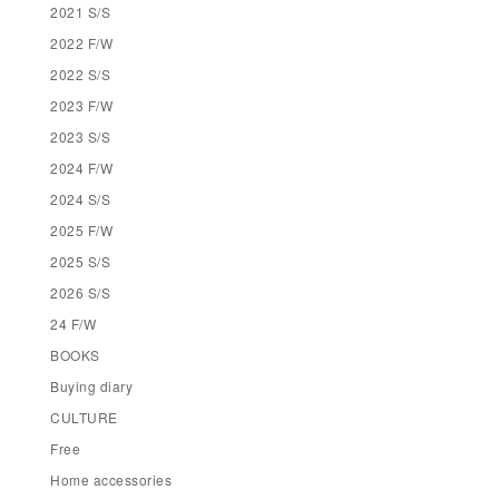
2021 S/S
2022 F/W
2022 S/S
2023 F/W
2023 S/S
2024 F/W
2024 S/S
2025 F/W
2025 S/S
2026 S/S
24 F/W
BOOKS
Buying diary
CULTURE
Free
Home accessories