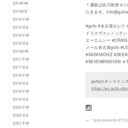
2014F/W
＊通販は佐川急便 e
2014S/S
だきます。info@gufo
2015 F/W
#gufo #名古屋セレクトシ
2015 S/S
ドリスヴァンノッテン #M
2016 F/W
エーエムシー #CRAIG
2016 S/S
メール名古屋gufo #LE
2016A/W
#SASKIADIEZ #SE
2017 F/W
#SEVENBYSEVEN ＃T
2017 S/S
2018 F/W
gufoのオンライ
2018 S/S
https://ec.gufo-sto
2019 F/W
2019 S/S
2020 F/W
2020 S/S
←
『gufo presents STY
2021 F/W