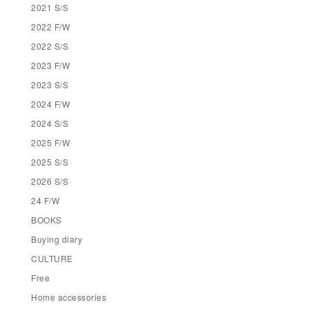
2021 S/S
2022 F/W
2022 S/S
2023 F/W
2023 S/S
2024 F/W
2024 S/S
2025 F/W
2025 S/S
2026 S/S
24 F/W
BOOKS
Buying diary
CULTURE
Free
Home accessories