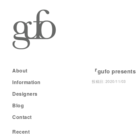
About
『gufo present
Information
投稿日:
2020/11/03
Designers
Blog
Contact
Recent