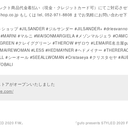
コレクト商品代金着払い（現金・クレジットカード可）にてご対応させ
shop.co.jp もしくは tel, 052-971-8808 までお気軽にお問い合わ
ョップ #JILSANDER #ジルサンダー #JILSANDER+ #driesvannot
ARNI #マルニ #MAISONMARGIELA #メゾンマルジェラ #OAMC
GREEN #クレイググリーン #THEROW #ザロウ #LEMAIRE名古屋gu
MAIREWOMAN #LESS #HEDMAYNER #ヘドメイナー #THERERA
EALL #シーオール #SEEALLWOMAN #Cristaseya #クリスタセヤ #AU
OBALI
ンストアがオープンいたしました
re.com/
LED 2020 F/W』
『gufo presents STYLED 2020