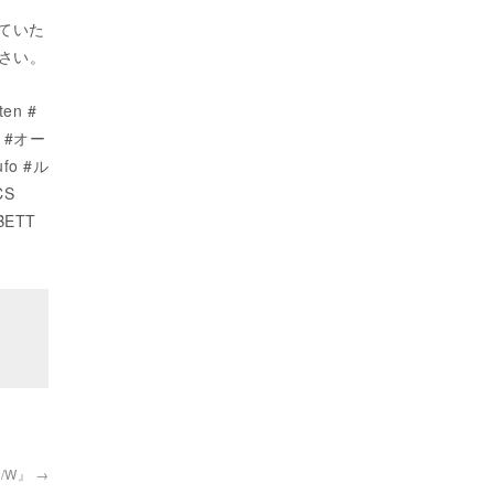
ていた
せ下さい。
en #
 #オー
fo #ル
CS
BETT
 F/W』
→