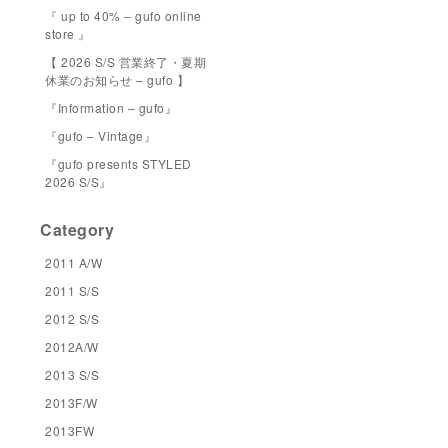
『 up to 40% – gufo online
store 』
【 2026 S/S 営業終了・夏期
休業のお知らせ – gufo 】
『Information – gufo』
『gufo – Vintage』
『gufo presents STYLED
2026 S/S』
Category
2011 A/W
2011 S/S
2012 S/S
2012A/W
2013 S/S
2013F/W
2013FW