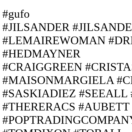
#gufo
#JILSANDER #JILSAND
#LEMAIREWOMAN #DR
#HEDMAYNER
#CRAIGGREEN #CRIST
#MAISONMARGIELA #C
#SASKIADIEZ #SEEAL
#THERERACS #AUBETT 
#POPTRADINGCOMPAN