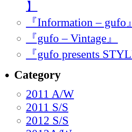
】
『Information – guf
『gufo – Vintage』
『gufo presents STY
Category
2011 A/W
2011 S/S
2012 S/S