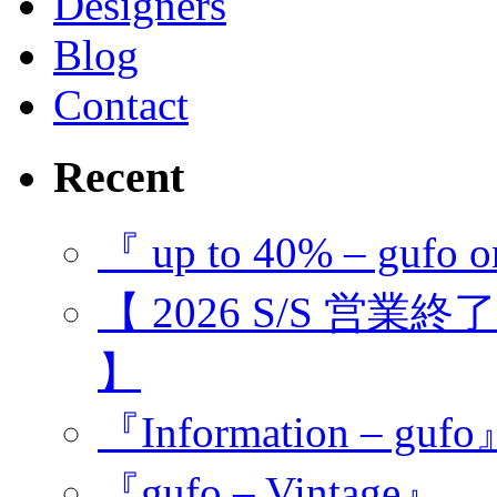
Designers
Blog
Contact
Recent
『 up to 40% – gufo o
【 2026 S/S 営業
】
『Information – guf
『gufo – Vintage』