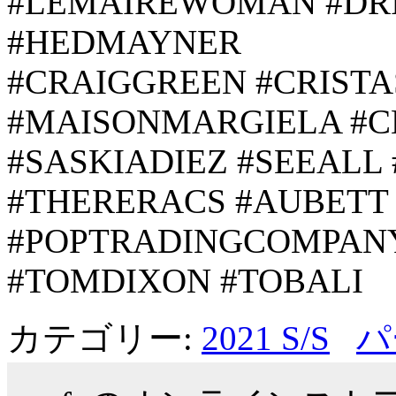
#LEMAIREWOMAN #DR
#HEDMAYNER
#CRAIGGREEN #CRIST
#MAISONMARGIELA #C
#SASKIADIEZ #SEEAL
#THERERACS #AUBETT 
#POPTRADINGCOMPAN
#TOMDIXON #TOBALI
カテゴリー:
2021 S/S
パ