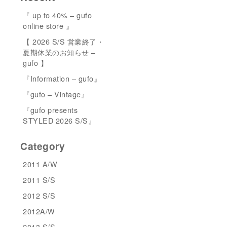
『 up to 40% – gufo
online store 』
【 2026 S/S 営業終了・
夏期休業のお知らせ –
gufo 】
『Information – gufo』
『gufo – Vintage』
『gufo presents
STYLED 2026 S/S』
Category
2011 A/W
2011 S/S
2012 S/S
2012A/W
2013 S/S