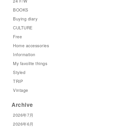
24 F/W
BOOKS
Buying diary
CULTURE
Free
Home accessories
Information
My favolite things
Styled
TRIP
Vintage
Archive
2026年7月
2026年6月