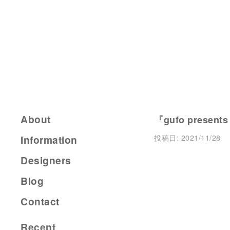
About
『gufo present
投稿日:
2021/11/28
Information
Designers
Blog
Contact
Recent