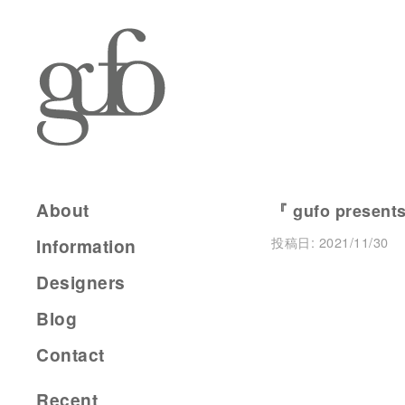
About
『 gufo presen
投稿日:
2021/11/30
Information
Designers
Blog
Contact
Recent