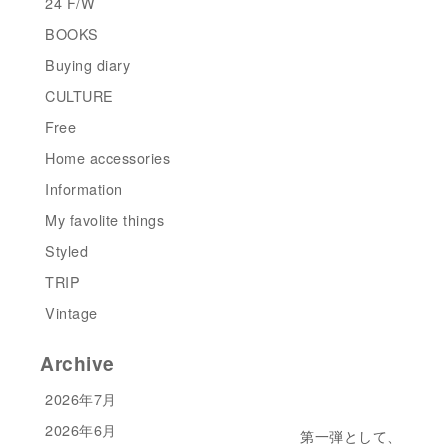
24 F/W
BOOKS
Buying diary
CULTURE
Free
Home accessories
Information
My favolite things
Styled
TRIP
Vintage
Archive
2026年7月
2026年6月
第一弾として、