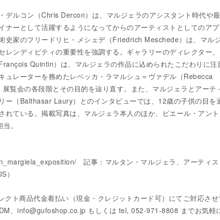
デルコン（Chris Dercon）は、マルジェラのアシスタント時代や
イナーとして活躍するようになってからのアーティストとしてのアプ
家のフリードリヒ・メシェデ（Friedrich Meschede）は、マル
セレンディピティの重要性を強調する。ギャラリーのディレクター、
ançois Quintin）は、マルジェラの作品に込められたこだわりに
キュレーターを務めたレベッカ・ラマルシュ＝ヴァデル（Rebecca
del）は、展覧会の各段階とその目的を辿り直す。また、マルジェラとアーテ
（Balthasar Laury）とのインタビューでは、12歳の子供の目を
されている。掲載写真は、マルジェラ本人のほか、ピエール・アント
が担当。
jp/martin_margiela_exposition/ 記事：マルタン・マルジェラ、アーテ
US）
レクト商品代金着払い（現金・クレジットカード可）にてご対応さ
DM、info@gufoshop.co.jp もしくは tel, 052-971-8808 までお気