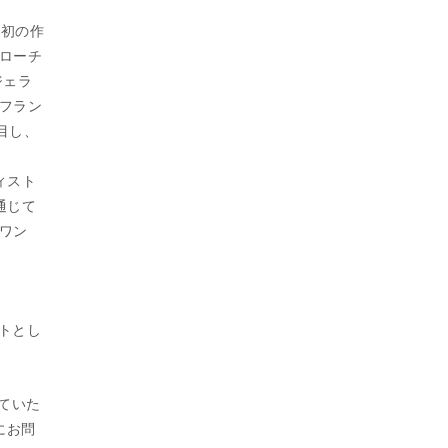
最初の作
ローチ
ジェラ
フラン
注目し、
ィスト
通じて
ワン
ィストとし
せていた
軽にお問