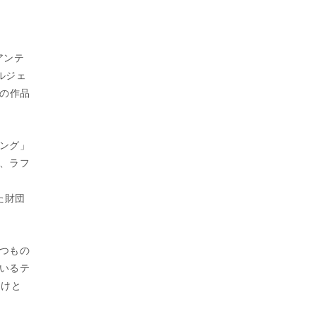
アンテ
マルジェ
会の作品
ング」
、ラフ
した財団
つもの
いるテ
助けと