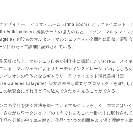
デザイナー、 イルマ・ボーム（Irma Boom）とラファイエット・
tte Anticipations）編集チームの協力のもと、メゾン・マルタン・
tin Margiela）創設者のマルタン・マルジェラ本人が全面的に監修。展覧
ページにわたって詳細に記録されている。
品図版に加え、マルジェラ自身が制作中に撮影したいわゆる「メイキ
ている。マルジェラによるリサーチやインスピレーションはもちろん
シパシオンの母体となるギャラリーラファイエット現代美術財団
treprise Galeries Lafayette）設立以来最も重要なプロジェクトを遂行
この展覧会にどれほど打ち込んできたかを見ることができる。
ンスの度肝を抜く方法を知っているマルジェラらしく、本書にはいく
、さながらワークショップのようでもあるこの一冊の中に収録されて
作品を分脈の中で読み解き、作品1つ1つの側面をより深く理解する