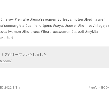
r+ #therow #lemaire #lemairewomen #driesvannoten #hedmayner
aisonmargiela #camielfortgens #seya. #sower #hermesvintageje
#seeallwomen #thereracs #thereracswomen #aubett #mykita
oks #art
ンストアがオープンいたしました
re.com/
ED 2022 S/S 』
『 gufo – BO