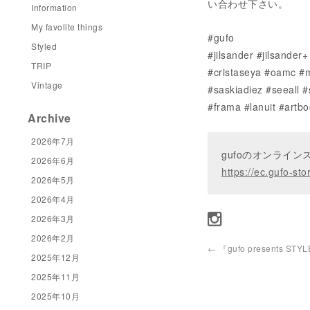
い合わせ下さい。
Information
My favolite things
#gufo
Styled
#jilsander #jilsande
TRIP
#cristaseya #oamc #m
Vintage
#saskiadiez #seeall 
#frama #lanuit #artbo
Archive
2026年7月
gufoのオンライ
2026年6月
https://ec.gufo-sto
2026年5月
2026年4月
2026年3月
2026年2月
←
『gufo presents STYL
2025年12月
2025年11月
2025年10月