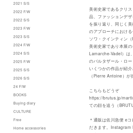
2021 S/S
美術史家であるクリス・
2022 F/W
品、ファッションデザ
2022 S/S
を振り返り、同じく美術史
2023 F/W
のアプローチにおける
2023 S/S
ソワ・クインティン（Fr
2024 F/W
美術史家であり本展の
2024 S/S
Lamarche-Va
のバルタザール・ローリー
2025 F/W
いくつかの作品が紹介
2025 S/S
（Pierre Antoine）
2026 S/S
24 F/W
こちらもどうぞ
BOOKS
https://brutus.
Buying diary
ての顔を追う（BRUT
CULTURE
＊通販は佐川急便 eコ
Free
だきます。Instagram 
Home accessories