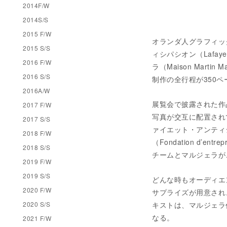
2014F/W
2014S/S
2015 F/W
オランダ人グラフィック
2015 S/S
ィシパシオン（Lafaye
2016 F/W
ラ（Maison Mar
2016 S/S
制作の全行程が350
2016A/W
展覧会で披露された作
2017 F/W
写真が交互に配置され
2017 S/S
ァイエット・アンティ
2018 F/W
（Fondation d’en
2018 S/S
チームとマルジェラが
2019 F/W
2019 S/S
どんな時もオーディエ
2020 F/W
サプライズが用意され
2020 S/S
キストは、マルジェラ
なる。
2021 F/W