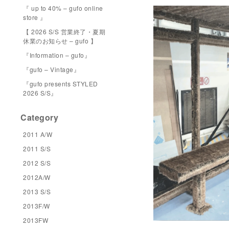
『 up to 40% – gufo online
store 』
【 2026 S/S 営業終了・夏期
休業のお知らせ – gufo 】
『Information – gufo』
『gufo – Vintage』
『gufo presents STYLED
2026 S/S』
Category
2011 A/W
2011 S/S
2012 S/S
2012A/W
2013 S/S
2013F/W
2013FW