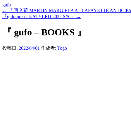
gufo
←
『 再入荷 MARTIN MARGIELA AT LAFAYETTE ANTICIPATION
『gufo presents STYLED 2022 S/S 』
→
『 gufo – BOOKS 』
投稿日:
2022/04/01
作成者:
Togo