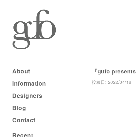
About
『gufo presents
投稿日:
2022/04/18
Information
Designers
Blog
Contact
Recent