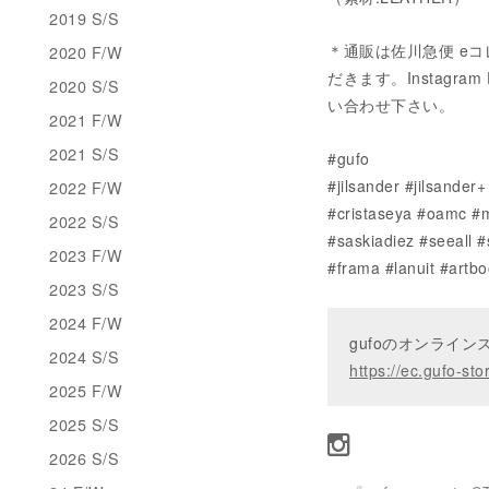
2019 S/S
＊通販は佐川急便 eコ
2020 F/W
だきます。Instagram 
2020 S/S
い合わせ下さい。
2021 F/W
2021 S/S
#gufo
#jilsander #jilsande
2022 F/W
#cristaseya #oamc #m
2022 S/S
#saskiadiez #seeall 
2023 F/W
#frama #lanuit #artbo
2023 S/S
2024 F/W
gufoのオンライ
2024 S/S
https://ec.gufo-sto
2025 F/W
2025 S/S
2026 S/S