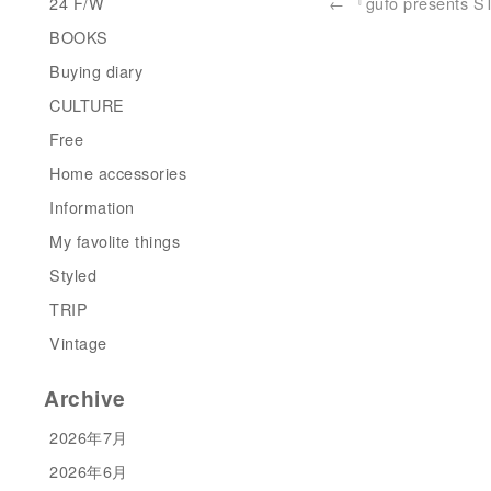
24 F/W
←
『gufo presents S
BOOKS
Buying diary
CULTURE
Free
Home accessories
Information
My favolite things
Styled
TRIP
Vintage
Archive
2026年7月
2026年6月