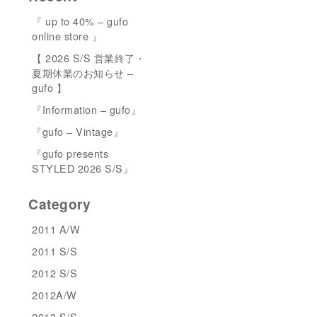
『 up to 40% – gufo
online store 』
【 2026 S/S 営業終了・
夏期休業のお知らせ –
gufo 】
『Information – gufo』
『gufo – Vintage』
『gufo presents
STYLED 2026 S/S』
Category
2011 A/W
2011 S/S
2012 S/S
2012A/W
2013 S/S