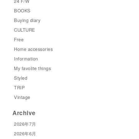
24 F/W
BOOKS
Buying diary
CULTURE
Free
Home accessories
Information
My favolite things
Styled
TRIP
Vintage
Archive
2026年7月
2026年6月