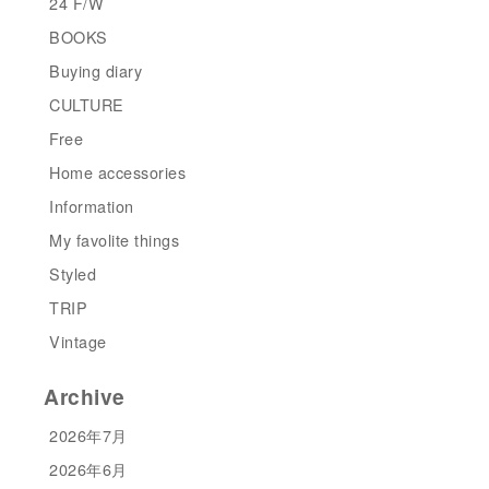
24 F/W
BOOKS
Buying diary
CULTURE
Free
Home accessories
Information
My favolite things
Styled
TRIP
Vintage
Archive
2026年7月
2026年6月