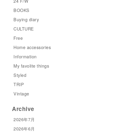
24 F/W
BOOKS
Buying diary
CULTURE
Free
Home accessories
Information
My favolite things
Styled
TRIP
Vintage
Archive
2026年7月
2026年6月