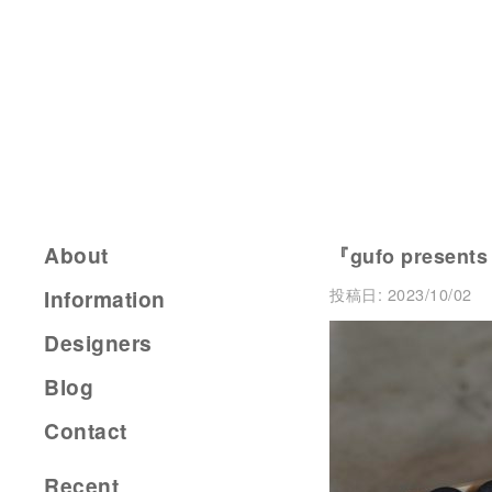
About
『gufo presents
投稿日:
2023/10/02
Information
Designers
Blog
Contact
Recent