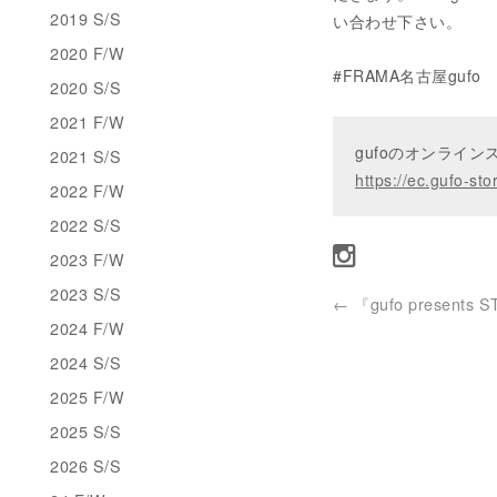
2019 S/S
い合わせ下さい。
2020 F/W
#FRAMA名古屋gufo
2020 S/S
2021 F/W
gufoのオンライ
2021 S/S
https://ec.gufo-sto
2022 F/W
2022 S/S
2023 F/W
2023 S/S
←
『gufo presents 
2024 F/W
2024 S/S
2025 F/W
2025 S/S
2026 S/S