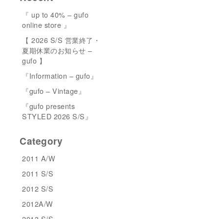
『 up to 40% – gufo
online store 』
【 2026 S/S 営業終了・
夏期休業のお知らせ –
gufo 】
『Information – gufo』
『gufo – Vintage』
『gufo presents
STYLED 2026 S/S』
Category
2011 A/W
2011 S/S
2012 S/S
2012A/W
2013 S/S