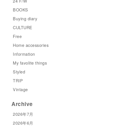
24 F/W
BOOKS
Buying diary
CULTURE
Free
Home accessories
Information
My favolite things
Styled
TRIP
Vintage
Archive
2026年7月
2026年6月