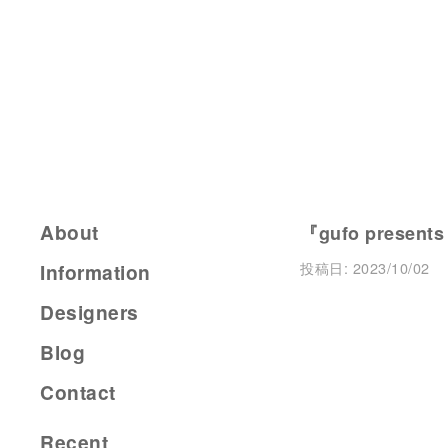
About
『gufo presents
投稿日:
2023/10/02
Information
Designers
Blog
Contact
Recent