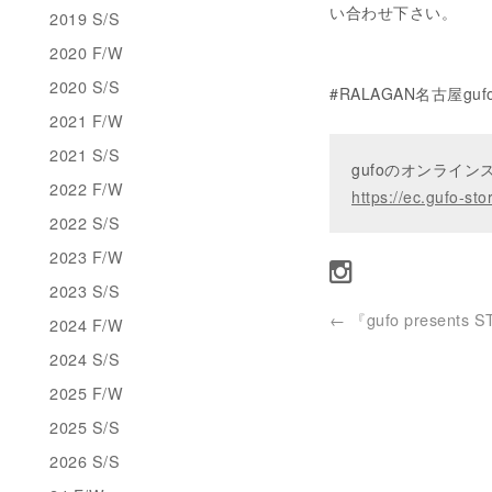
い合わせ下さい。
2019 S/S
2020 F/W
2020 S/S
#RALAGAN名古屋gu
2021 F/W
2021 S/S
gufoのオンライ
2022 F/W
https://ec.gufo-sto
2022 S/S
2023 F/W
2023 S/S
←
『gufo presents 
2024 F/W
2024 S/S
2025 F/W
2025 S/S
2026 S/S