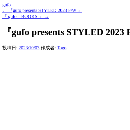
gufo
←
『gufo presents STYLED 2023 F/W 』
『 gufo – BOOKS 』
→
『gufo presents STYLED 2023
投稿日:
2023/10/03
作成者:
Togo