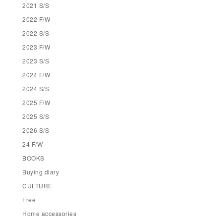
2021 S/S
2022 F/W
2022 S/S
2023 F/W
2023 S/S
2024 F/W
2024 S/S
2025 F/W
2025 S/S
2026 S/S
24 F/W
BOOKS
Buying diary
CULTURE
Free
Home accessories