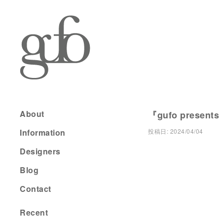
About
『gufo presents
Information
投稿日:
2024/04/04
Designers
Blog
Contact
Recent