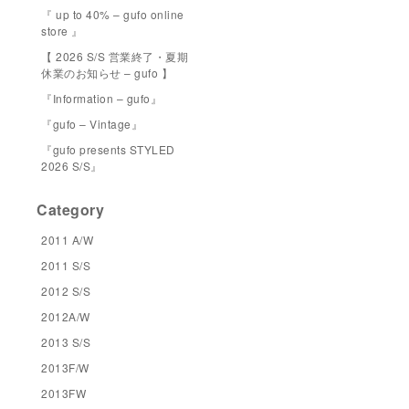
『 up to 40% – gufo online
store 』
【 2026 S/S 営業終了・夏期
休業のお知らせ – gufo 】
『Information – gufo』
『gufo – Vintage』
『gufo presents STYLED
2026 S/S』
Category
2011 A/W
2011 S/S
2012 S/S
2012A/W
2013 S/S
2013F/W
2013FW