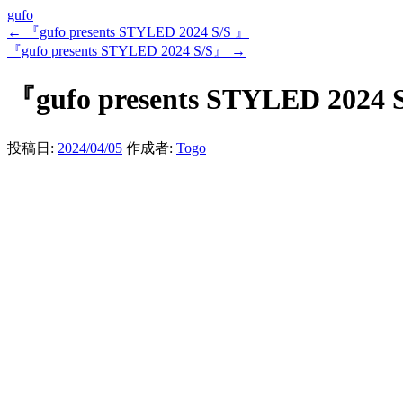
gufo
←
『gufo presents STYLED 2024 S/S 』
『gufo presents STYLED 2024 S/S』
→
『gufo presents STYLED 2024 
投稿日:
2024/04/05
作成者:
Togo