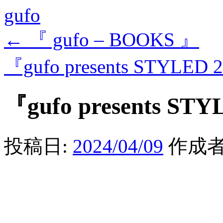
gufo
←
『 gufo – BOOKS 』
『gufo presents STYLED 
『gufo presents STY
投稿日:
2024/04/09
作成者