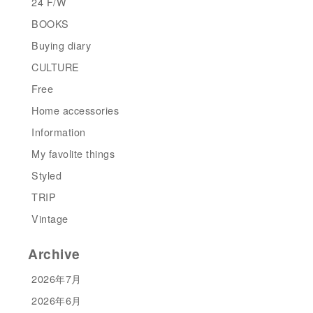
24 F/W
BOOKS
Buying diary
CULTURE
Free
Home accessories
Information
My favolite things
Styled
TRIP
Vintage
Archive
2026年7月
2026年6月