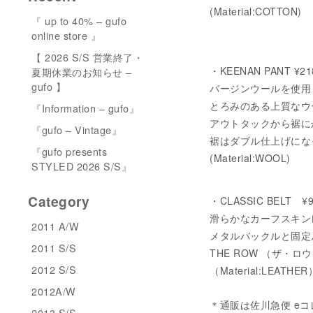
(Material:COTTON)
『 up to 40% – gufo
online store 』
【 2026 S/S 営業終了・
・KEENAN PANT ¥2
夏期休業のお知らせ –
gufo 】
バージンウールを使用
とろみのある上質なウ
『Information – gufo』
アウトタックから裾に
『gufo – Vintage』
裾はダブル仕上げにな
『gufo presents
(Material:WOOL)
STYLED 2026 S/S』
Category
・CLASSIC BELT ¥9
滑らかなカーフスキン
2011 A/W
メタルバックルと固定
2011 S/S
THE ROW （ザ・
2012 S/S
（Material:LEATHER
2012A/W
＊通販は佐川急便 e
2013 S/S