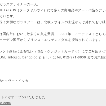
ガラスデザイナーの一人。
UUTAJARV（ヌータヤルヴィ）にて多くの実用品やアート作品をデザ
ています。
深く大胆なガラスアートは、北欧デザインの主流からは外れており独
は国内外において数多くの賞を受賞。 2001年、アーティストとして
ェーデン国王からプリンス・エウゲンメダルを授与されています。
コレクト商品代金着払い（現金・クレジットカード可）にてご対応させ
M、info@gufoshop.co.jp もしくは tel, 052-971-8808 までお気
ikka #オイヴァトイッカ
ンストアがオープンいたしました
re.com/