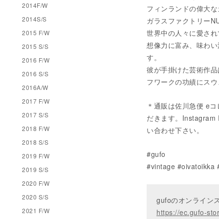
2014F/W
フィンランドの偉大な
2014S/S
ガラスファクトリーN
世界中の人々に愛され
2015 F/W
想像力に富み、味わい
2015 S/S
す。
2016 F/W
彼が手掛けた芸術作品
2016 S/S
フワークの功績にスウ
2016A/W
2017 F/W
＊通販は佐川急便 e
2017 S/S
だきます。Instagram D
2018 F/W
い合わせ下さい。
2018 S/S
#gufo
2019 F/W
#vintage #oivato
2019 S/S
2020 F/W
2020 S/S
gufoのオンライ
2021 F/W
https://ec.gufo-sto