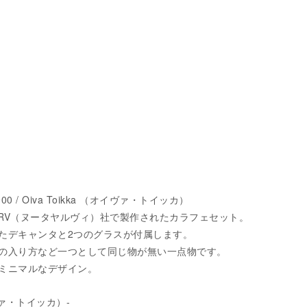
,900 / Oiva Toikka （オイヴァ・トイッカ）
AJARV（ヌータヤルヴィ）社で製作されたカラフェセット。
たデキャンタと2つのグラスが付属します。
の入り方など一つとして同じ物が無い一点物です。
ミニマルなデザイン。
イヴァ・トイッカ）-