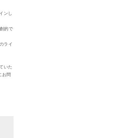
インし
創的で
のライ
ていた
軽にお問