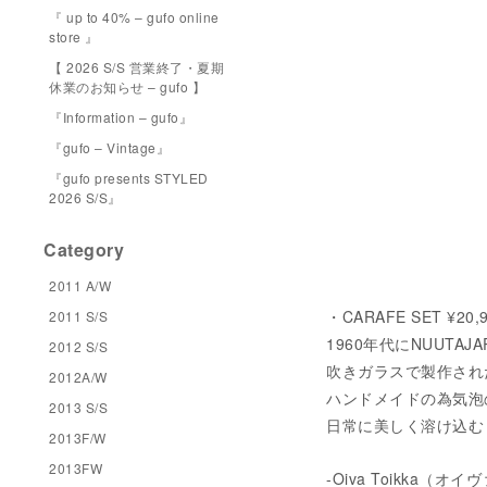
『 up to 40% – gufo online
store 』
【 2026 S/S 営業終了・夏期
休業のお知らせ – gufo 】
『Information – gufo』
『gufo – Vintage』
『gufo presents STYLED
2026 S/S』
Category
2011 A/W
・CARAFE SET ¥20
2011 S/S
1960年代にNUUT
2012 S/S
吹きガラスで製作され
2012A/W
ハンドメイドの為気泡
2013 S/S
日常に美しく溶け込む
2013F/W
2013FW
-Oiva Toikka（オ