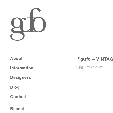
About
『gufo – VINTA
Information
投稿日:
2024/05/28
Designers
Blog
Contact
Recent