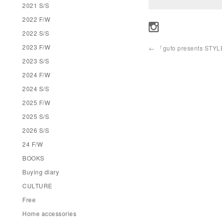
2021 S/S
2022 F/W
2022 S/S
2023 F/W
←
『gufo presents STYL
2023 S/S
2024 F/W
2024 S/S
2025 F/W
2025 S/S
2026 S/S
24 F/W
BOOKS
Buying diary
CULTURE
Free
Home accessories