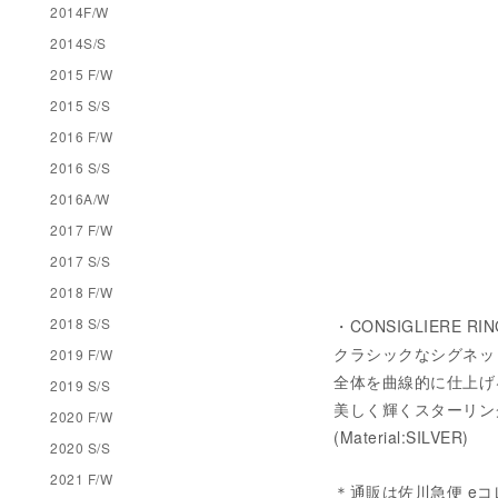
2014F/W
2014S/S
2015 F/W
2015 S/S
2016 F/W
2016 S/S
2016A/W
2017 F/W
2017 S/S
2018 F/W
2018 S/S
・CONSIGLIERE RIN
クラシックなシグネッ
2019 F/W
全体を曲線的に仕上げ
2019 S/S
美しく輝くスターリン
2020 F/W
(Material:SILVER)
2020 S/S
2021 F/W
＊通販は佐川急便 e