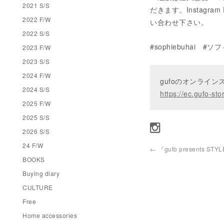
2021 S/S
だきます。Instagram D
2022 F/W
い合わせ下さい。
2022 S/S
#sophiebuhai #
2023 F/W
2023 S/S
2024 F/W
gufoのオンライ
2024 S/S
https://ec.gufo-sto
2025 F/W
2025 S/S
2026 S/S
24 F/W
←
『gufo presents STYL
BOOKS
Buying diary
CULTURE
Free
Home accessories