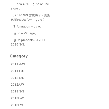
『 up to 40% – gufo online
store 』
【 2026 S/S 営業終了・夏期
休業のお知らせ – gufo 】
『Information – gufo』
『gufo – Vintage』
『gufo presents STYLED
2026 S/S』
Category
2011 A/W
2011 S/S
2012 S/S
2012A/W
2013 S/S
2013F/W
2013FW