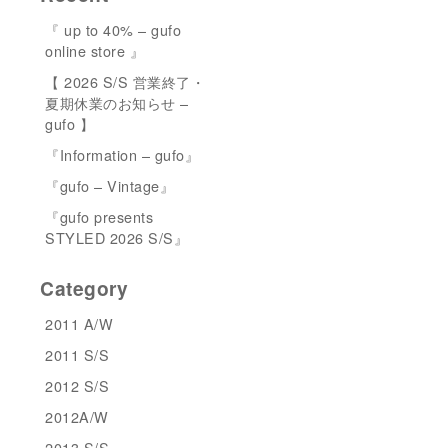
『 up to 40% – gufo
online store 』
【 2026 S/S 営業終了・
夏期休業のお知らせ –
gufo 】
『Information – gufo』
『gufo – Vintage』
『gufo presents
STYLED 2026 S/S』
Category
2011 A/W
2011 S/S
2012 S/S
2012A/W
2013 S/S