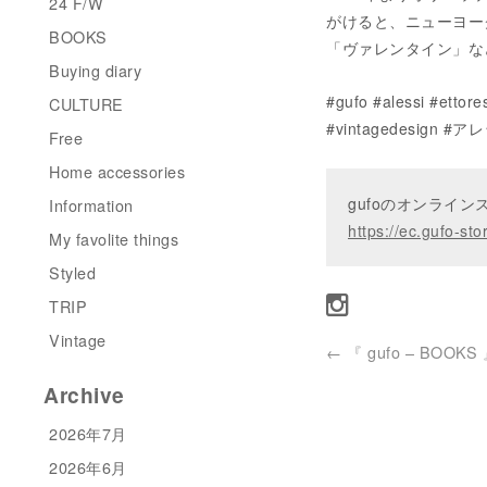
24 F/W
がけると、ニューヨー
BOOKS
「ヴァレンタイン」な
Buying diary
#gufo #alessi #ettore
CULTURE
#vintagedesign
Free
Home accessories
gufoのオンライ
Information
https://ec.gufo-sto
My favolite things
Styled
TRIP
Vintage
←
『 gufo – BOOKS
Archive
2026年7月
2026年6月