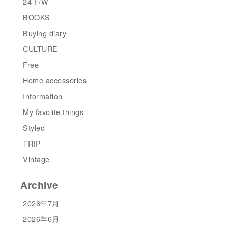
24 F/W
BOOKS
Buying diary
CULTURE
Free
Home accessories
Information
My favolite things
Styled
TRIP
Vintage
Archive
2026年7月
2026年6月